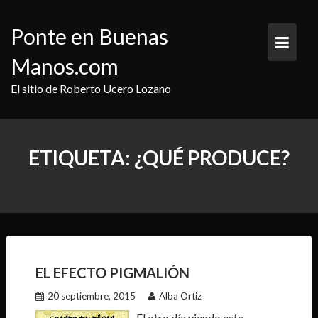
Saltar
al
Ponte en Buenas
contenido
Manos.com
El sitio de Roberto Ucero Lozano
ETIQUETA:
¿QUÉ PRODUCE?
EL EFECTO PIGMALIÓN
20 septiembre, 2015
Alba Ortiz
El otro día viendo este