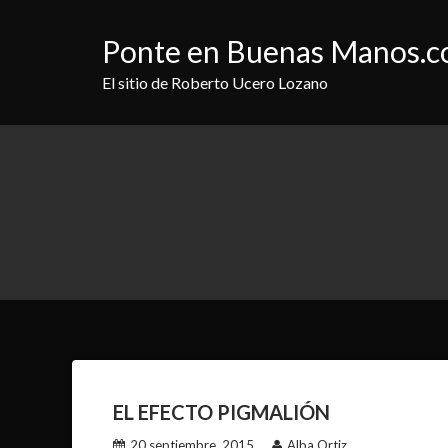
Saltar
al
Ponte en Buenas Manos.
contenido
El sitio de Roberto Ucero Lozano
EL EFECTO PIGMALIÓN
20 septiembre, 2015
Alba Ortiz