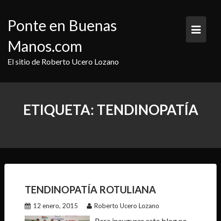
Saltar
al
Ponte en Buenas
contenido
Manos.com
El sitio de Roberto Ucero Lozano
ETIQUETA:
TENDINOPATÍA
Entradas relacionadas con problemas tendinosos
TENDINOPATÍA ROTULIANA
12 enero, 2015
Roberto Ucero Lozano
Para inaugurar este blog no