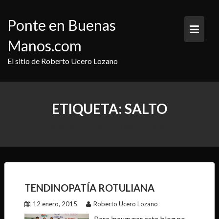
Saltar
al
Ponte en Buenas
contenido
Manos.com
El sitio de Roberto Ucero Lozano
ETIQUETA:
SALTO
Entradas relacionadas con ejercicios de salto
TENDINOPATÍA ROTULIANA
12 enero, 2015
Roberto Ucero Lozano
Para inaugurar este blog no